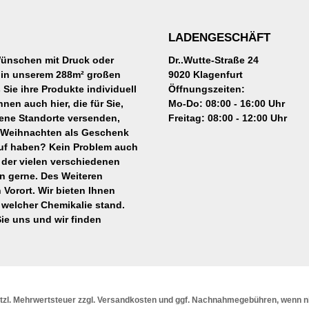
LADENGESCHÄFT
 Wünschen mit Druck oder
Dr..Wutte-Straße 24
er in unserem 288m² großen
9020 Klagenfurt
Sie ihre Produkte individuell
Öffnungszeiten:
nen auch hier, die für Sie,
Mo-Do: 08:00 - 16:00 Uhr
ene Standorte versenden,
Freitag: 08:00 - 12:00 Uhr
u Weihnachten als Geschenk
auf haben? Kein Problem auch
 der vielen verschiedenen
en gerne. Des Weiteren
 Vorort. Wir bieten Ihnen
 welcher Chemikalie stand.
ie uns und wir finden
etzl. Mehrwertsteuer zzgl.
Versandkosten
und ggf. Nachnahmegebühren, wenn ni