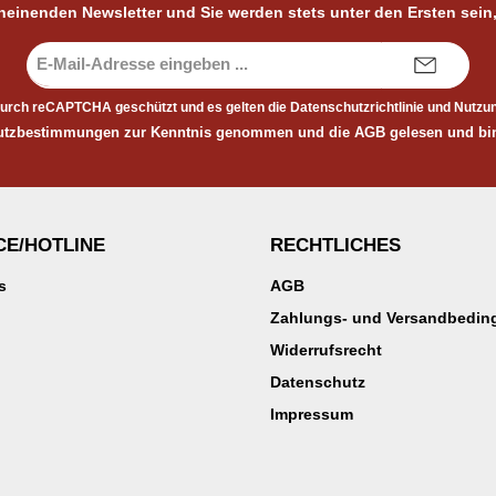
cheinenden Newsletter und Sie werden stets unter den Ersten sein
E-
Mail-
Adresse*
 durch reCAPTCHA geschützt und es gelten die
Datenschutzrichtlinie
und
Nutzu
utzbestimmungen
zur Kenntnis genommen und die
AGB
gelesen und bin
CE/HOTLINE
RECHTLICHES
s
AGB
Zahlungs- und Versandbedi
Widerrufsrecht
Datenschutz
Impressum