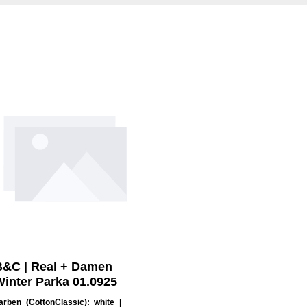
B&C | Real + Damen
inter Parka 01.0925
arben (CottonClassic):
white
|