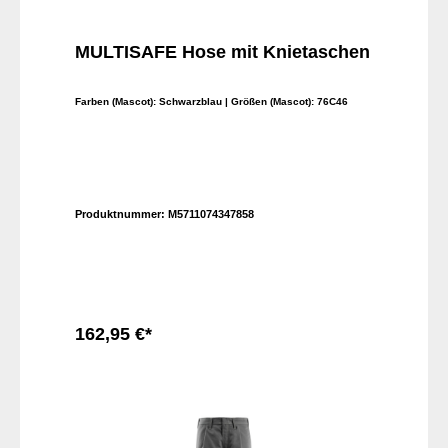
MULTISAFE Hose mit Knietaschen
Farben (Mascot):
Schwarzblau
| Größen (Mascot):
76C46
Produktnummer:
M5711074347858
162,95 €*
In den Warenkorb