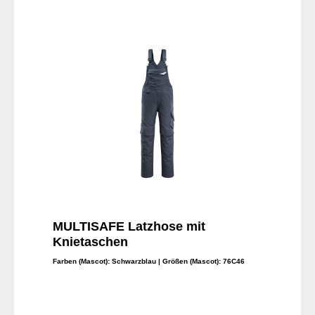
In den Warenkorb
MULTISAFE Latzhose mit
Knietaschen
Farben (Mascot):
Schwarzblau
| Größen (Mascot):
76C46