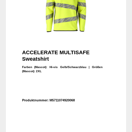
ACCELERATE MULTISAFE
Sweatshirt
Farben (Mascot):
Hi-vis Gelb/Schwarzblau
| Größen
(Mascot):
2XL
Produktnummer:
M5711074920068