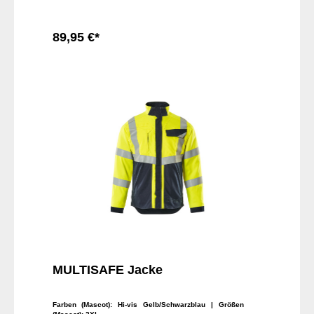
89,95 €*
In den Warenkorb
MULTISAFE Jacke
Farben (Mascot):
Hi-vis Gelb/Schwarzblau
| Größen