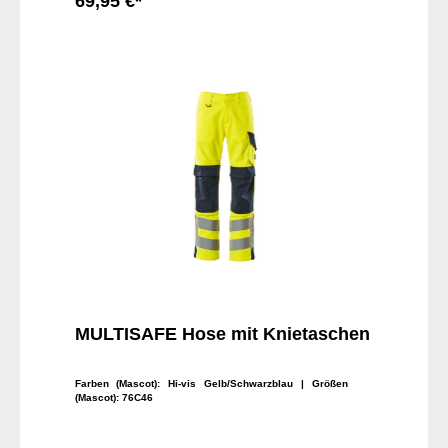
69,95 €*
In den Warenkorb
MULTISAFE Hose mit Knietaschen
Farben (Mascot):
Hi-vis Gelb/Schwarzblau
| Größen
(Mascot):
76C46