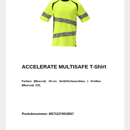
ACCELERATE MULTISAFE T-Shirt
Farben (Mascot):
Hi-vis Gelb/Schwarzblau
| Größen
(Mascot):
2XL
Produktnummer:
M5711074919567