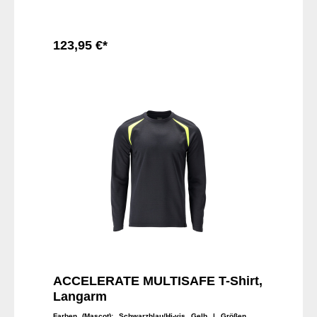
123,95 €*
In den Warenkorb
ACCELERATE MULTISAFE T-Shirt,
Langarm
Farben (Mascot):
Schwarzblau/Hi-vis Gelb
| Größen