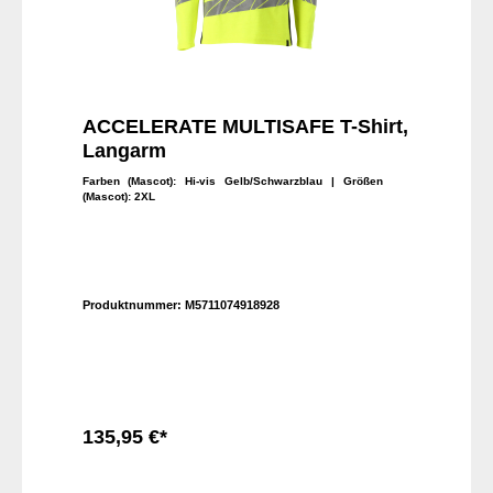
ACCELERATE MULTISAFE T-Shirt,
Langarm
Farben (Mascot):
Hi-vis Gelb/Schwarzblau
| Größen
(Mascot):
2XL
Produktnummer:
M5711074918928
135,95 €*
In den Warenkorb