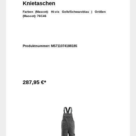
Knietaschen
Farben (Mascot):
Hi-vis Gelb/Schwarzblau
| Größen
(Mascot):
76C46
Produktnummer:
M5711074188185
287,95 €*
In den Warenkorb