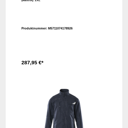
(Mascot):
2XL
Produktnummer:
M5711074178926
287,95 €*
In den Warenkorb