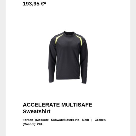
193,95 €*
In den Warenkorb
ACCELERATE MULTISAFE
Sweatshirt
Farben (Mascot):
Schwarzblau/Hi-vis Gelb
| Größen
(Mascot):
2XL