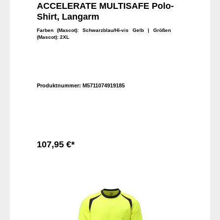
ACCELERATE MULTISAFE Polo-
Shirt, Langarm
Farben (Mascot):
Schwarzblau/Hi-vis Gelb
| Größen
(Mascot):
2XL
Produktnummer:
M5711074919185
107,95 €*
In den Warenkorb