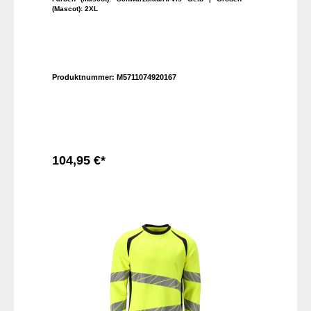
(Mascot):
2XL
Produktnummer:
M5711074920167
104,95 €*
In den Warenkorb