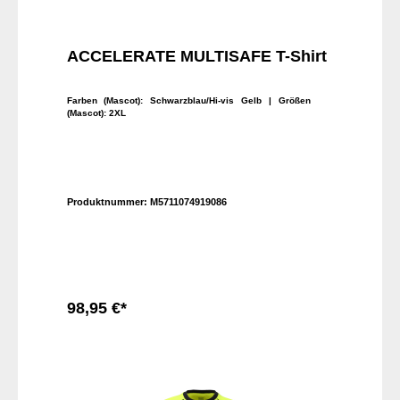
ACCELERATE MULTISAFE T-Shirt
Farben (Mascot):
Schwarzblau/Hi-vis Gelb
| Größen
(Mascot):
2XL
Produktnummer:
M5711074919086
98,95 €*
In den Warenkorb