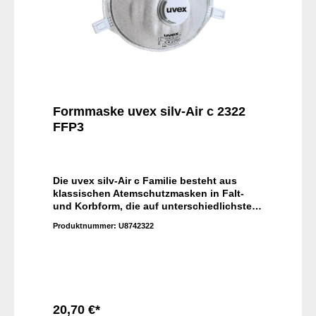
Formmaske uvex silv-Air c 2322
FFP3
Die uvex silv-Air c Familie besteht aus
klassischen Atemschutzmasken in Falt-
und Korbform, die auf unterschiedlichste
Gesichtsformen passen. Das bequeme
Produktnummer:
U8742322
Textilkopfband und die integrierte
Dichtlippe sorgen für einen besonders
hohen Tragekomfort - auch nach längerer
Einsatzdauer.
20,70 €*