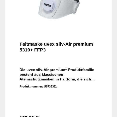
Faltmaske uvex silv-Air premium
5310+ FFP3
Die uvex silv-Air premium+ Produktfamilie
besteht aus klassischen
Atemschutzmasken in Faltform, die sich
perfekt an größere Gesichtsformen
Produktnummer:
U8735311
anpasst. Dank Kopfbandschlaufen und
integrierter Dichtlippen in allen
Schutzklassen ist es ganz einfach, diese
Masken korrekt aufzusetzen – und auch
über längere Zeit zu tragen, ohne dass sie
stören.