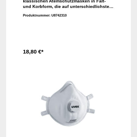
klassischen Atemschutzmasken in Falt-
und Korbform, die auf unterschiedlichste
Gesichtsformen passen. Das bequeme
Produktnummer:
U8742310
Textilkopfband und die integrierte
Dichtlippe sorgen für einen besonders
hohen Tragekomfort - auch nach längerer
Einsatzdauer.
18,80 €*
In den Warenkorb