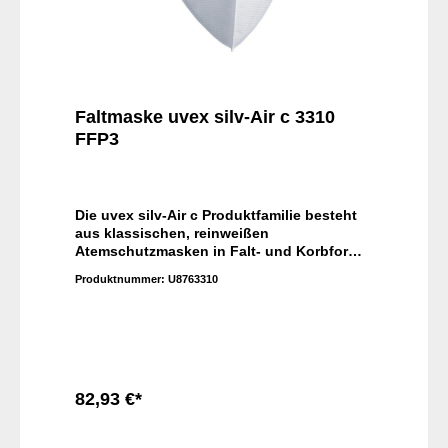
Faltmaske uvex silv-Air c 3310
FFP3
Die uvex silv-Air c Produktfamilie besteht
aus klassischen, reinweißen
Atemschutzmasken in Falt- und Korbform,
die auch auf unterschiedlichste
Produktnummer:
U8763310
Gesichtsformen passen. Dank
Kopfbandschlaufen und integrierter
Dichtlippen in allen Schutzklassen ist es
ganz einfach, diese Masken korrekt
aufzusetzen und auch über längere Zeit zu
tragen, ohne dass sie stören.
82,93 €*
In den Warenkorb