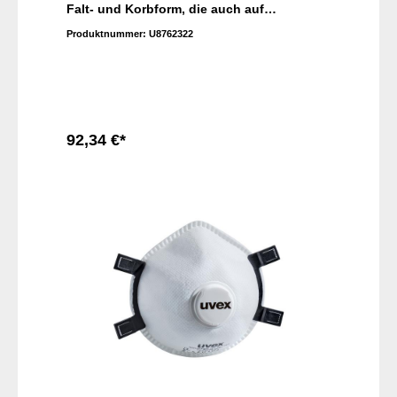
Falt- und Korbform, die auch auf
unterschiedlichste Gesichtsformen
Produktnummer:
U8762322
passen. Dank Kopfbandschlaufen und
integrierter Dichtlippen in allen
Schutzklassen ist es ganz einfach, diese
Masken korrekt aufzusetzen – und auch
über längere Zeit zu tragen, ohne dass sie
stören.
92,34 €*
In den Warenkorb