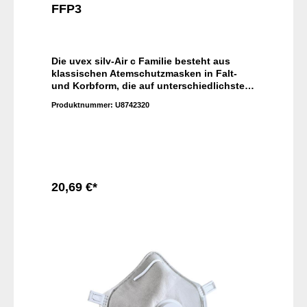
FFP3
Die uvex silv-Air c Familie besteht aus
klassischen Atemschutzmasken in Falt-
und Korbform, die auf unterschiedlichste
Gesichtsformen passen. Das bequeme
Produktnummer:
U8742320
Textilkopfband und die integrierte
Dichtlippe sorgen für einen besonders
hohen Tragekomfort - auch nach längerer
Einsatzdauer.
20,69 €*
In den Warenkorb