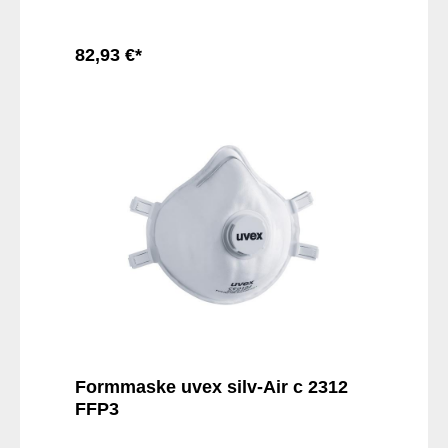
längere Zeit bequem zu tragen.
82,93 €*
In den Warenkorb
Formmaske uvex silv-Air c 2312
FFP3