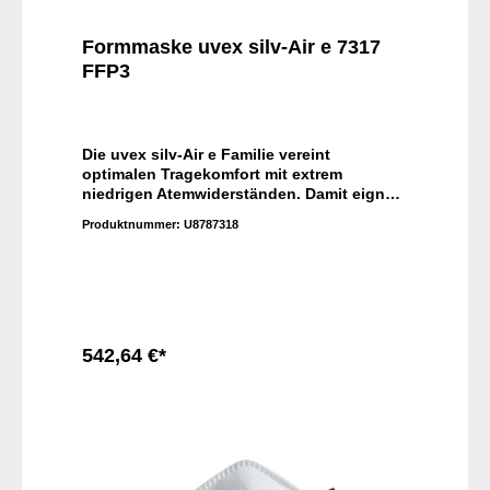
Formmaske uvex silv-Air e 7317
FFP3
Die uvex silv-Air e Familie vereint
optimalen Tragekomfort mit extrem
niedrigen Atemwiderständen. Damit eignen
sich die Produkte für schwere Tätigkeiten
Produktnummer:
U8787318
über eine längere Einsatzdauer. Die uvex
High-Performance Modelle sorgen zudem
für ein angenehm kühles Klima in der
Maske.
542,64 €*
In den Warenkorb