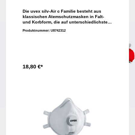
Die uvex silv-Air c Familie besteht aus
klassischen Atemschutzmasken in Falt-
und Korbform, die auf unterschiedlichste
Gesichtsformen passen. Das bequeme
Produktnummer:
U8742312
Textilkopfband und die integrierte
Dichtlippe sorgen für einen besonders
hohen Tragekomfort - auch nach längerer
Einsatzdauer.
18,80 €*
In den Warenkorb