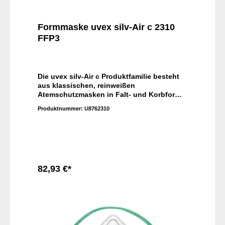
Formmaske uvex silv-Air c 2310
FFP3
Die uvex silv-Air c Produktfamilie besteht
aus klassischen, reinweißen
Atemschutzmasken in Falt- und Korbform,
die auch auf unterschiedlichste
Produktnummer:
U8762310
Gesichtsformen passen. Dank
Kopfbandschlaufen und integrierter
Dichtlippen in allen Schutzklassen ist es
ganz einfach, diese Masken korrekt
aufzusetzen – und auch über längere Zeit
zu tragen, ohne dass sie stören.
82,93 €*
In den Warenkorb