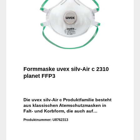
Formmaske uvex silv-Air c 2310
planet FFP3
Die uvex silv-Air c Produktfamilie besteht
aus klassischen Atemschutzmasken in
Falt- und Korbform, die auch auf
unterschiedlichste Gesichtsformen
Produktnummer:
U8762313
passen. Dank Kopfbandschlaufen und
integrierter Dichtlippen in allen
Schutzklassen ist es ganz einfach, diese
Masken korrekt aufzusetzen und über