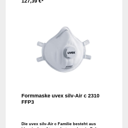
127,39 €*
In den Warenkorb
Formmaske uvex silv-Air c 2310
FFP3
Die uvex silv-Air c Familie besteht aus