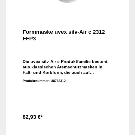
Formmaske uvex silv-Air c 2312
FFP3
Die uvex silv-Air c Produktfamilie besteht
aus klassischen Atemschutzmasken in
Falt- und Korbform, die auch auf
unterschiedlichste Gesichtsformen
Produktnummer:
U8762312
passen. Dank Kopfbandschlaufen und
integrierter Dichtlippen in allen
Schutzklassen ist es ganz einfach, diese
Masken korrekt aufzusetzen und auch über
längere Zeit zu tragen, ohne dass sie
stören.
82,93 €*
In den Warenkorb