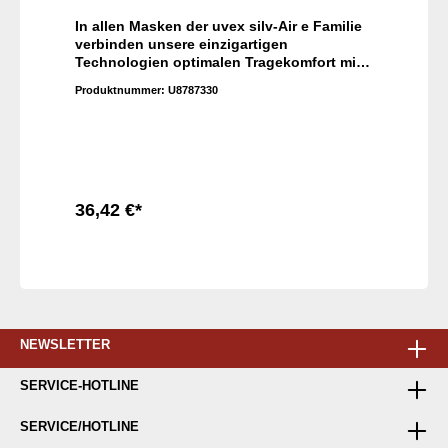
In allen Masken der uvex silv-Air e Familie
verbinden unsere einzigartigen
Technologien optimalen Tragekomfort mit
extrem niedrigen Atemwiderständen. Damit
Produktnummer:
U8787330
eignen sich die Produkte für schwere
Arbeiten und lange Tragedauer. Durch die
vergrößerte Filteroberfläche können die
High-Performance-Modelle sogar über
mehrere Tage getragen werden.
36,42 €*
In den Warenkorb
NEWSLETTER
SERVICE-HOTLINE
SERVICE/HOTLINE