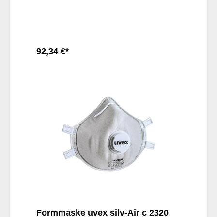
integrierter Dichtlippen in allen
Schutzklassen ist es ganz einfach, diese
Masken korrekt aufzusetzen – und auch
über längere Zeit zu tragen, ohne dass sie
stören.
92,34 €*
In den Warenkorb
Formmaske uvex silv-Air c 2320