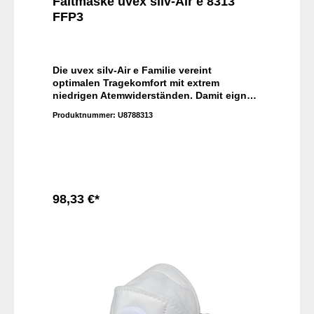
Faltmaske uvex silv-Air e 8313
FFP3
Die uvex silv-Air e Familie vereint
optimalen Tragekomfort mit extrem
niedrigen Atemwiderständen. Damit eignen
sich die Produkte für schwere Tätigkeiten
Produktnummer:
U8788313
über eine längere Einsatzdauer. Die uvex
High-Performance Modelle sorgen zudem
für ein angenehm kühles Klima in der
Maske.
98,33 €*
In den Warenkorb