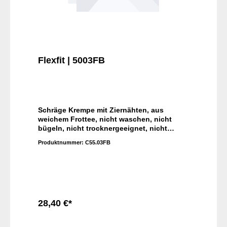
Flexfit | 5003FB
Schräge Krempe mit Ziernähten, aus
weichem Frottee, nicht waschen, nicht
bügeln, nicht trocknergeeignet, nicht
chemisch reinigen
Produktnummer:
C55.03FB
28,40 €*
In den Warenkorb