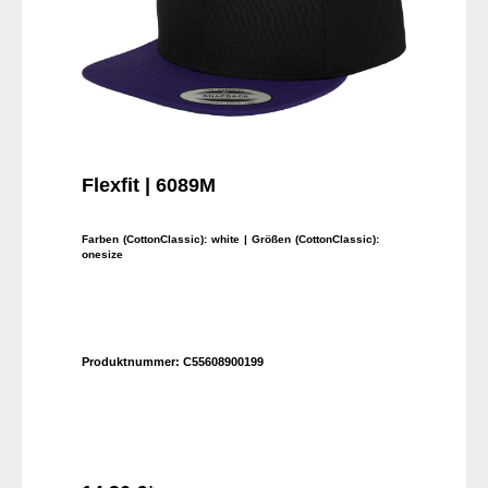
Flexfit | 6089M
Farben (CottonClassic):
white
| Größen (CottonClassic):
onesize
Produktnummer:
C55608900199