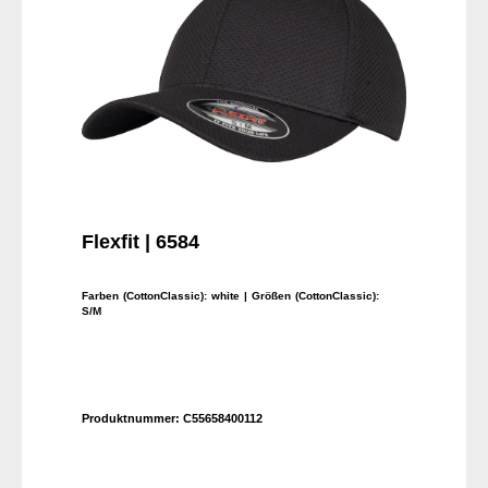
Flexfit | 6584
Farben (CottonClassic):
white
| Größen (CottonClassic):
S/M
Produktnummer:
C55658400112