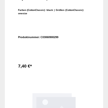
Farben (CottonClassic):
black
| Größen (CottonClassic):
onesize
Produktnummer:
C03060900299
7,40 €*
In den Warenkorb