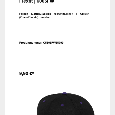
Flexfit | 6005FW
Farben (CottonClassic):
red/white/black
| Größen
(CottonClassic):
onesize
Produktnummer:
C5505FW65799
9,90 €*
In den Warenkorb