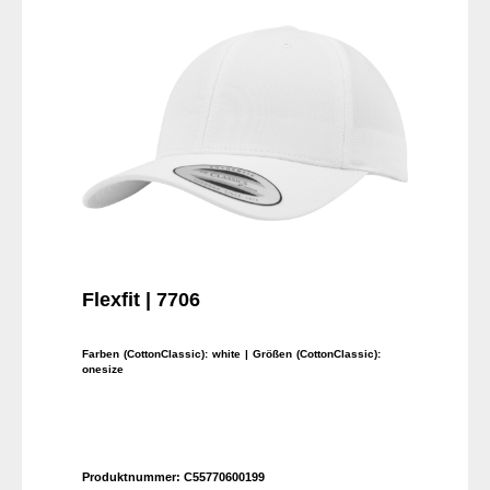
Flexfit | 7706
Farben (CottonClassic):
white
| Größen (CottonClassic):
onesize
Produktnummer:
C55770600199