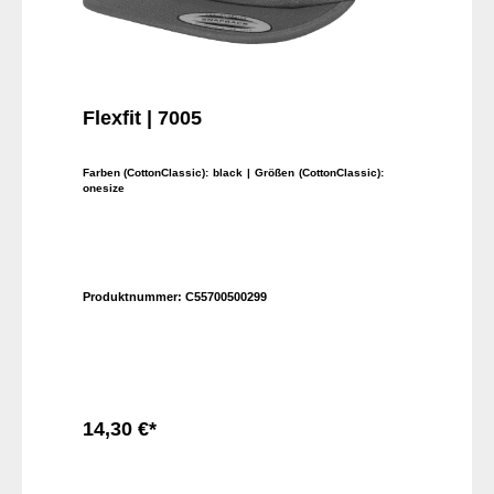
Flexfit | 7005
Farben (CottonClassic):
black
| Größen (CottonClassic):
onesize
Produktnummer:
C55700500299
14,30 €*
In den Warenkorb