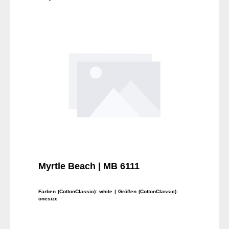
In den Warenkorb
Myrtle Beach | MB 6111
Farben (CottonClassic):
white
| Größen (CottonClassic):
onesize