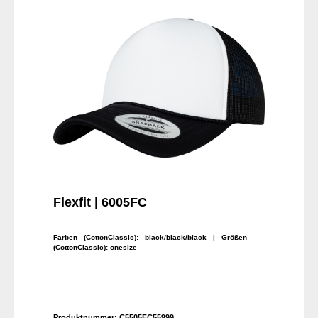
Flexfit | 6005FC
Farben (CottonClassic):
black/black/black
| Größen
(CottonClassic):
onesize
Produktnummer:
C5505FC55999