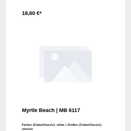
18,60 €*
In den Warenkorb
Myrtle Beach | MB 6117
Farben (CottonClassic):
white
| Größen (CottonClassic):
onesize