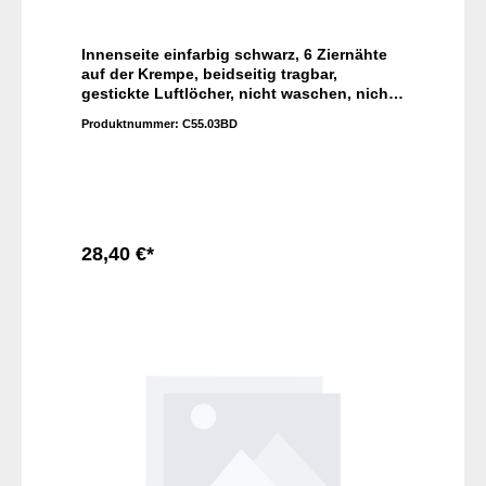
Innenseite einfarbig schwarz, 6 Ziernähte
auf der Krempe, beidseitig tragbar,
gestickte Luftlöcher, nicht waschen, nicht
bügeln, nicht trocknergeeignet, nicht
Produktnummer:
C55.03BD
chemisch reinigen
28,40 €*
In den Warenkorb