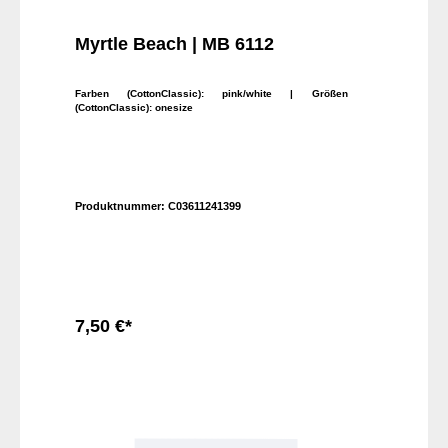
Myrtle Beach | MB 6112
Farben (CottonClassic):
pink/white
| Größen
(CottonClassic):
onesize
Produktnummer:
C03611241399
7,50 €*
In den Warenkorb