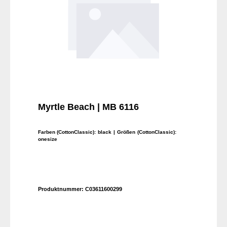
Myrtle Beach | MB 6116
Farben (CottonClassic):
black
| Größen (CottonClassic):
onesize
Produktnummer:
C03611600299