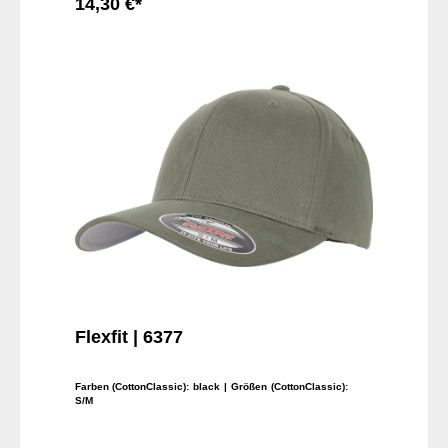
14,30 €*
In den Warenkorb
Flexfit | 6377
Farben (CottonClassic):
black
| Größen (CottonClassic):
S/M