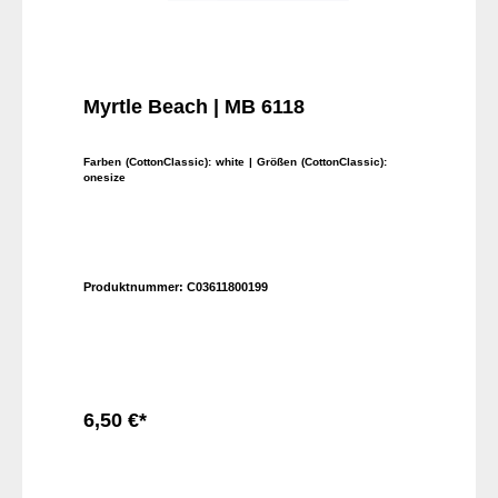
Myrtle Beach | MB 6118
Farben (CottonClassic):
white
| Größen (CottonClassic):
onesize
Produktnummer:
C03611800199
6,50 €*
In den Warenkorb