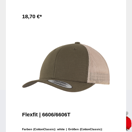
18,70 €*
In den Warenkorb
Flexfit | 6606/6606T
Farben (CottonClassic):
white
| Größen (CottonClassic):