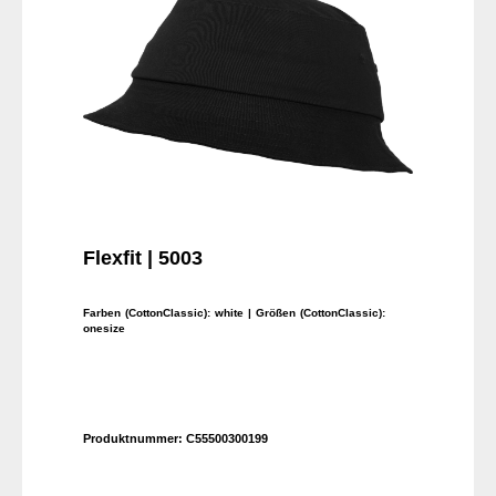
Flexfit | 5003
Farben (CottonClassic):
white
| Größen (CottonClassic):
onesize
Produktnummer:
C55500300199