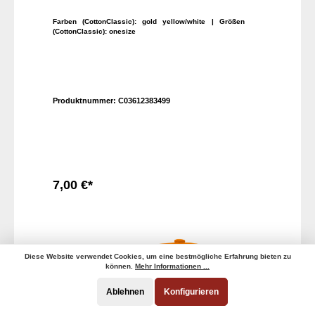
Farben (CottonClassic):
gold yellow/white
| Größen
(CottonClassic):
onesize
Produktnummer:
C03612383499
7,00 €*
In den Warenkorb
Diese Website verwendet Cookies, um eine bestmögliche Erfahrung bieten zu
können.
Mehr Informationen ...
Ablehnen
Konfigurieren