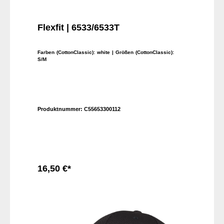
Flexfit | 6533/6533T
Farben (CottonClassic):
white
| Größen (CottonClassic):
S/M
Produktnummer:
C55653300112
16,50 €*
In den Warenkorb