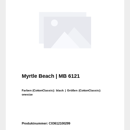
Myrtle Beach | MB 6121
Farben (CottonClassic):
black
| Größen (CottonClassic):
onesize
Produktnummer:
C03612100299