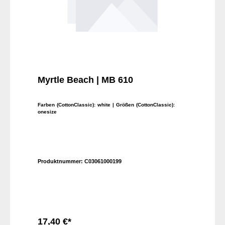
Myrtle Beach | MB 610
Farben (CottonClassic):
white
| Größen (CottonClassic):
onesize
Produktnummer:
C03061000199
17,40 €*