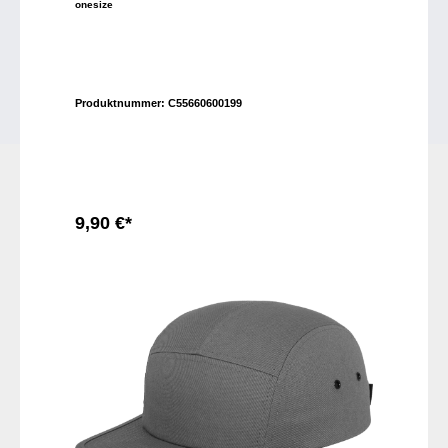
onesize
Produktnummer:
C55660600199
9,90 €*
In den Warenkorb