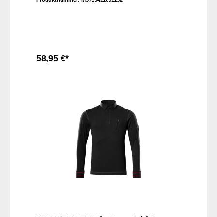
Produktnummer:
M5715411051132
58,95 €*
In den Warenkorb