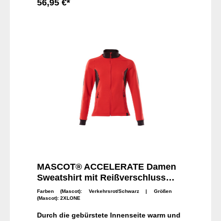
Nackenband. Druck an verschiedenen
56,95 €*
Teilen des Produktes. Rippenbündchen am
Hals und an den
In den Warenkorb
Handgelenken.Materialien60%
Baumwolle/40% Polyester310 g/m²
MASCOT® ACCELERATE Damen
Sweatshirt mit Reißverschluss
18494-962
Farben (Mascot):
Verkehrsrot/Schwarz
| Größen
(Mascot):
2XLONE
Durch die gebürstete Innenseite warm und