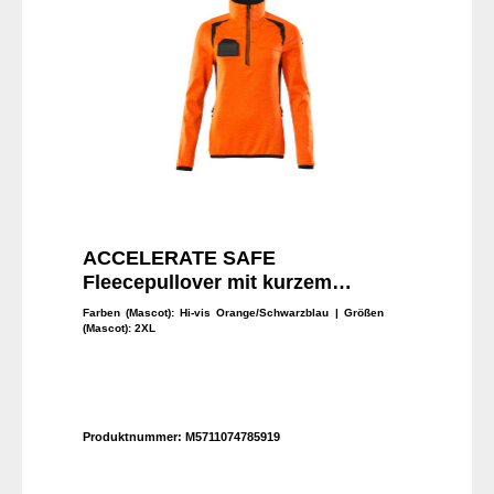
ACCELERATE SAFE
Fleecepullover mit kurzem
Reißverschluss
Farben (Mascot):
Hi-vis Orange/Schwarzblau
| Größen
(Mascot):
2XL
Produktnummer:
M5711074785919