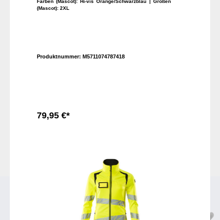
Farben (Mascot):
Hi-vis Orange/Schwarzblau
| Größen
(Mascot):
2XL
Produktnummer:
M5711074787418
79,95 €*
In den Warenkorb