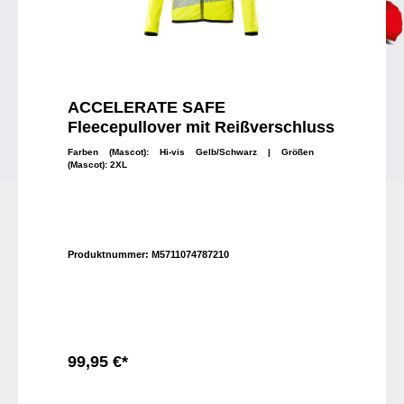
ACCELERATE SAFE
Fleecepullover mit Reißverschluss
Farben (Mascot):
Hi-vis Gelb/Schwarz
| Größen
(Mascot):
2XL
Produktnummer:
M5711074787210
99,95 €*
In den Warenkorb