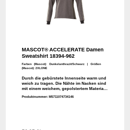
MASCOT® ACCELERATE Damen
Sweatshirt 18394-962
Farben (Mascot):
Dunkelanthrazit/Schwarz
| Größen
(Mascot):
2XLONE
Durch die gebürstete Innenseite warm und
weich zu tragen. Die Nähte im Nacken sind
mit einem weichem, gepolstertem Material
verdeckt, so dass diese nicht stören.
Produktnummer:
M5711074734146
Rippenbündchen am Hals und an den
Ärmeln. Speziell für Damen designt und
tailliert geschnitten. Das Produkt ist für
Industriewäsche geeignet.Premium
Performance. Gebürstete Innenseite.
Damen-Passform. Kräftige Qualität.