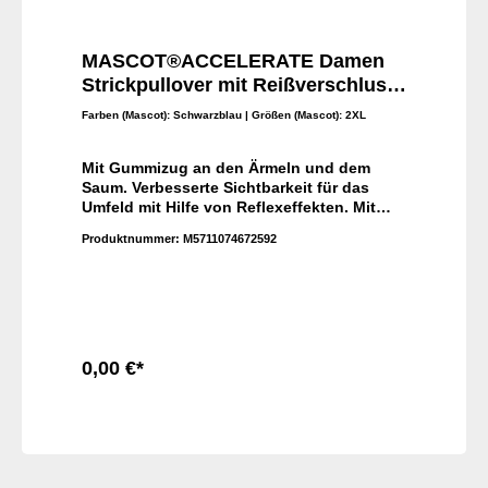
MASCOT®ACCELERATE Damen
Strickpullover mit Reißverschluss
18155-951
Farben (Mascot):
Schwarzblau
| Größen (Mascot):
2XL
Mit Gummizug an den Ärmeln und dem
Saum. Verbesserte Sichtbarkeit für das
Umfeld mit Hilfe von Reflexeffekten. Mit
Reißverschluss und Wetterschutzleiste
Produktnummer:
M5711074672592
innen, die den Wind abhält. Vordertaschen
mit Reißverschluss. Speziell für Damen
designt und tailliert geschnitten.Damen-
Passform. Elastikband an den
Handgelenken und am unteren Saum.
Vordertaschen mit Reißverschluss.
Verschluss mit Reißverschluss und
0,00 €*
inwendiger Wetterschutzleiste. Moderne,
körpernahe Passform mit viel
In den Warenkorb
Bewegungsfreiheit.
Reflexeffekte.Materialien100% Polyester300
g/m²