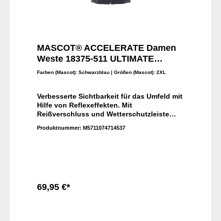
MASCOT® ACCELERATE Damen
Weste 18375-511 ULTIMATE
STRETCH - geringes Gewicht
Farben (Mascot):
Schwarzblau
| Größen (Mascot):
2XL
Verbesserte Sichtbarkeit für das Umfeld mit
Hilfe von Reflexeffekten. Mit
Reißverschluss und Wetterschutzleiste
innen, die den Wind abhält. Speziell für
Produktnummer:
M5711074714537
Damen designt und tailliert geschnitten.
Das Produkt ist für Industriewäsche
geeignet. Der multifunktionelle Stretchstoff
kombiniert ein niedriges Gewicht mit sehr
hoher Strapazierfähigkeit und ist darüber
hinaus wasserabweisend. Der Stretchstoff
ist in alle Richtungen elastisch und bietet
69,95 €*
eine unübertroffene Bewegungsfreiheit, wo
nichts spannt oder stört.Damen-Passform.
In den Warenkorb
Vordertaschen mit Reißverschluss. Mit
wasserabweisendem Finish. Bund mit