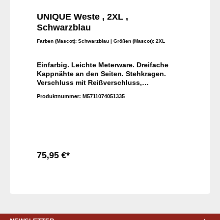
UNIQUE Weste , 2XL ,
Schwarzblau
Farben (Mascot):
Schwarzblau
| Größen (Mascot):
2XL
Einfarbig. Leichte Meterware. Dreifache
Kappnähte an den Seiten. Stehkragen.
Verschluss mit Reißverschluss,
Wetterschutzleiste sowie verdeckten
Produktnummer:
M5711074051335
Druckknöpfen. Rücken ist verlängert.
Brusttaschen mit Patte und verdeckten
Druckknöpfen. Leichter Eingriff zur
integrierten Handytasche in der
Brusttasche. D-Ring. Vordertaschen.
Innentaschen. Bund mit
Druckknopfregulierung. Kontrastnähte.
75,95 €*
Reflexeffekte.
In den Warenkorb