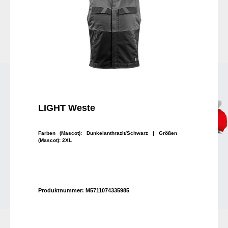
LIGHT Weste
Farben (Mascot):
Dunkelanthrazit/Schwarz
| Größen
(Mascot):
2XL
Produktnummer:
M5711074335985