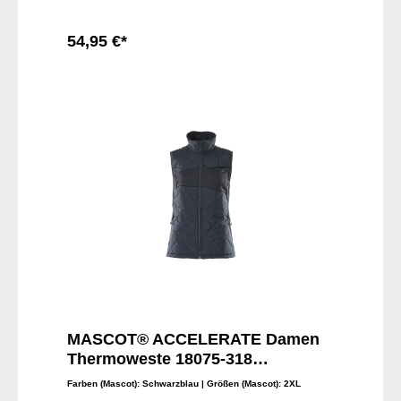
54,95 €*
In den Warenkorb
MASCOT® ACCELERATE Damen
Thermoweste 18075-318
wasserabweisend - geringes
Farben (Mascot):
Schwarzblau
| Größen (Mascot):
2XL
Gewicht