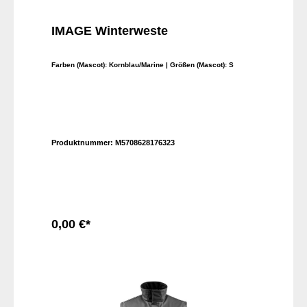
IMAGE Winterweste
Farben (Mascot):
Kornblau/Marine
| Größen (Mascot):
S
Produktnummer:
M5708628176323
0,00 €*
In den Warenkorb