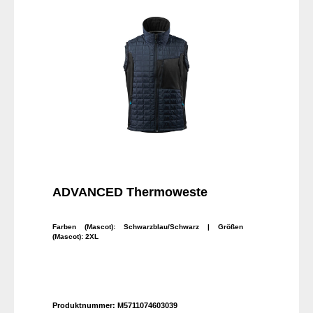
ADVANCED Thermoweste
Farben (Mascot):
Schwarzblau/Schwarz
| Größen
(Mascot):
2XL
Produktnummer:
M5711074603039