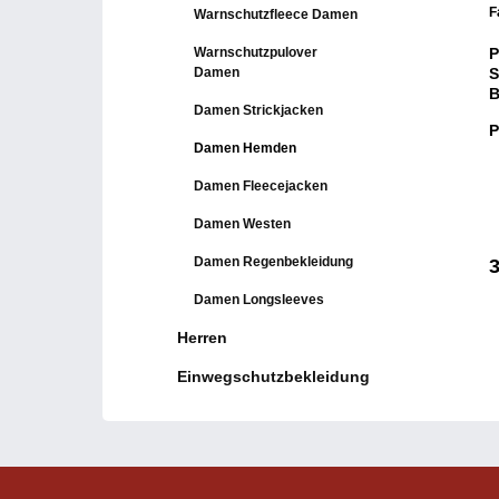
F
Warnschutzfleece Damen
Warnschutzpulover
P
Damen
S
B
Damen Strickjacken
D
P
K
Damen Hemden
K
7
K
Damen Fleecejacken
v
Damen Westen
Damen Regenbekleidung
3
Damen Longsleeves
Herren
Einwegschutzbekleidung