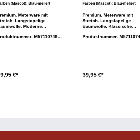
arben (Mascot):
Blau-meliert
Farben (Mascot):
Blau-meliert
remium. Meterware mit
Premium. Meterware mit
tretch. Langstapelige
Stretch. Langstapelige
aumwolle. Moderne
Baumwolle. Klassische
amenpassform. Tailliert.
Damenpassform. Großzügi
roduktnummer:
M5711074913
Produktnummer:
M571107
lassischer Button-Down-
Passform. Klassischer But
ragen mit Kragenband innen.
87
Down-Kragen mit Kragenb
029
nopfleiste. Manschetten,
innen. Knopfleiste.
erstellbar.
Manschetten, verstellbar.
9,95 €*
39,95 €*
In den Warenkorb
In den Warenkorb