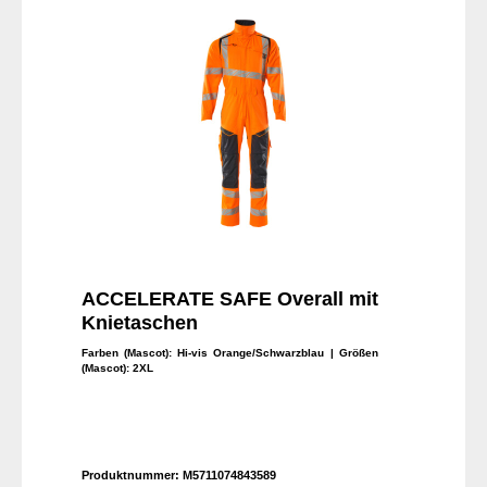
ACCELERATE SAFE Overall mit
Knietaschen
Farben (Mascot):
Hi-vis Orange/Schwarzblau
| Größen
(Mascot):
2XL
Produktnummer:
M5711074843589