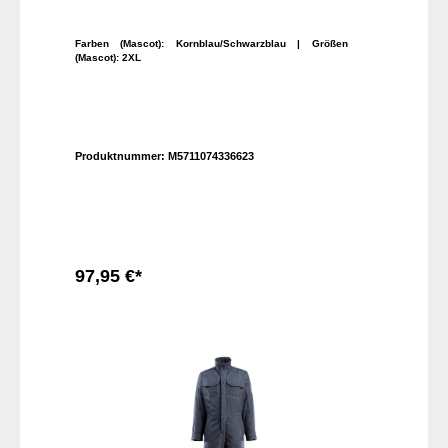
Farben (Mascot):
Kornblau/Schwarzblau
| Größen
(Mascot):
2XL
Produktnummer:
M5711074336623
97,95 €*
In den Warenkorb