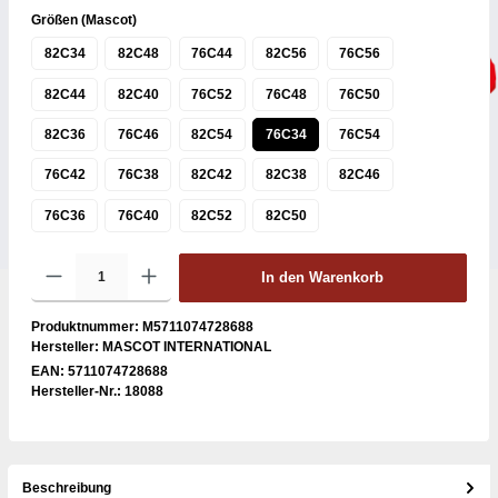
Größen (Mascot)
82C34
82C48
76C44
82C56
76C56
82C44
82C40
76C52
76C48
76C50
82C36
76C46
82C54
76C34
76C54
76C42
76C38
82C42
82C38
82C46
76C36
76C40
82C52
82C50
In den Warenkorb
Produktnummer:
M5711074728688
Hersteller:
MASCOT INTERNATIONAL
EAN:
5711074728688
Hersteller-Nr.:
18088
Beschreibung